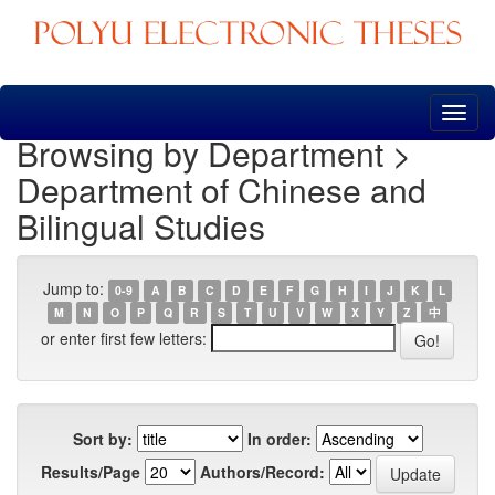
Skip
navigation
Browsing by Department >
Department of Chinese and
Bilingual Studies
Jump to:
0-9
A
B
C
D
E
F
G
H
I
J
K
L
M
N
O
P
Q
R
S
T
U
V
W
X
Y
Z
中
or enter first few letters:
Sort by:
In order:
Results/Page
Authors/Record: