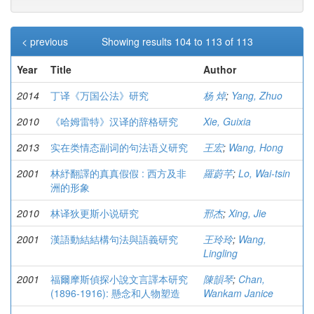
< previous
Showing results 104 to 113 of 113
Year
Title
Author
2014
丁译《万国公法》研究
杨 焯
;
Yang, Zhuo
2010
《哈姆雷特》汉译的辞格研究
Xie, Guixia
2013
实在类情态副词的句法语义研究
王宏
;
Wang, Hong
2001
林紓翻譯的真真假假 : 西方及非
羅蔚芊
;
Lo, Wai-tsin
洲的形象
2010
林译狄更斯小说研究
邢杰
;
Xing, Jie
2001
漢語動結結構句法與語義研究
王玲玲
;
Wang,
Lingling
2001
福爾摩斯偵探小說文言譯本研究
陳韻琴
;
Chan,
(1896-1916): 懸念和人物塑造
Wankam Janice