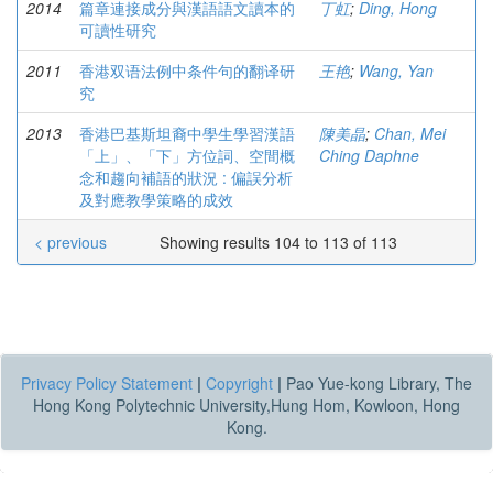
2014
篇章連接成分與漢語語文讀本的
丁虹
;
Ding, Hong
可讀性研究
2011
香港双语法例中条件句的翻译研
王艳
;
Wang, Yan
究
2013
香港巴基斯坦裔中學生學習漢語
陳美晶
;
Chan, Mei
「上」、「下」方位詞、空間概
Ching Daphne
念和趨向補語的狀況 : 偏誤分析
及對應教學策略的成效
< previous
Showing results 104 to 113 of 113
Privacy Policy Statement
|
Copyright
|
Pao Yue-kong Library, The
Hong Kong Polytechnic University,Hung Hom, Kowloon, Hong
Kong.