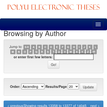
Skip
navigation
Browsing by Author
Jump to:
0-9
A
B
C
D
E
F
G
H
I
J
K
L
M
N
O
P
Q
R
S
T
U
V
W
X
Y
Z
中
or enter first few letters:
Order:
Results/Page
< previous
Showing results 13358 to 13377 of 14045
next >