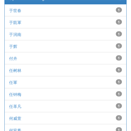
于世春
1
于凱軍
1
于润南
1
于辉
1
付卉
1
任树林
1
任軍
1
任钟梅
1
任革凡
1
何威萱
1
何宸希
1