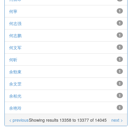
何寧
1
何志强
1
何志鹏
1
何文军
1
何昕
1
余勁東
1
余文罡
1
余柏光
1
余艳玲
1
< previous
Showing results 13358 to 13377 of 14045
next >