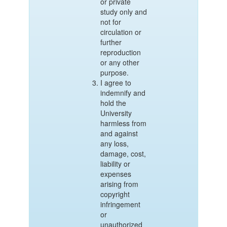
or private
study only and
not for
circulation or
further
reproduction
or any other
purpose.
I agree to
indemnify and
hold the
University
harmless from
and against
any loss,
damage, cost,
liability or
expenses
arising from
copyright
infringement
or
unauthorized