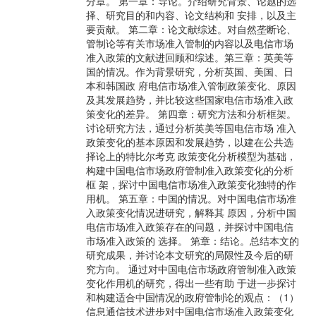
分章。 第一章：导论。介绍研究背景、论题的选
择、研究目的和内容、论文结构和 安排，以及主
要贡献。 第二章：论文献综述。对自然垄断论、
管制论等有关市场准入管制的内容以及电信市场
准入政策的文献进回顾和综述。第三章：英美等
国的情况。作为背景研究，分析英国、美国、日
本和韩国政 府电信市场准入管制政策变化、原因
及其发展趋势，并比较这些国家电信市场准入政
策变化的差异。 第四章：研究方法和分析框架。
讨论研究方法，通过分析英美等国电信市场 准入
政策变化的基本原因和发展趋势，以建在公共选
择论上的特比尔考克 政策变化分析模型为基础，
构建中国电信市场政府管制准入政策变化的分析
框 架，探讨中国电信市场准入政策变化独特的作
用机。 第五章：中国的情况。对中国电信市场准
入政策变化情况进研究，解释其 原因，分析中国
电信市场准入政策存在的问题，并探讨中国电信
市场准入政策的 选择。 第章：结论。总结本文的
研究成果，并讨论本文研究的局限性及今后的研
究方向。 通过对中国电信市场政府管制准入政策
变化作用机的研究，得出一些有助 于进一步探讨
和构建适合中国情况的政府管制论的观点：（1）
信息通信技术进步对中国电信市场准入政策变化