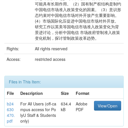
可能具有长期作用。（2）国有制产权结构是制约
中国电信市场准入政策变化的因素。（3）意识形
态约束对中国电信市场对外开放产生重要影响。
(4）市场国际化压促进中国电信市场对外开放。
研究工作以英美等国电信市场准入政策变化为背
景进讨论，分析中国电信 市场政府管制准入政策
变化机制，探讨管制政策改革趋势。
Rights:
All rights reserved
Access:
restricted access
Files in This Item:
File
Description
Size
Format
b24
For All Users (off-ca
634.4
Adobe
View/Open
630
mpus access for Po
kB
PDF
470.
lyU Staff & Students
pdf
only)