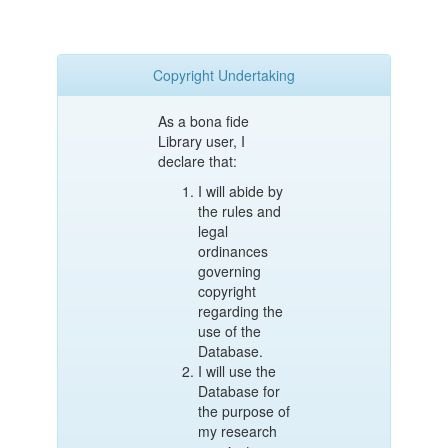
Copyright Undertaking
As a bona fide
Library user, I
declare that:
I will abide by
the rules and
legal
ordinances
governing
copyright
regarding the
use of the
Database.
I will use the
Database for
the purpose of
my research