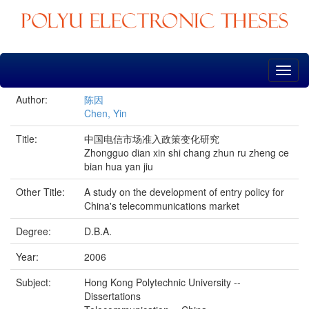
Skip
navigation
Author:
陈因
Chen, Yin
Title:
中国电信市场准入政策变化研究
Zhongguo dian xin shi chang zhun ru zheng ce
bian hua yan jiu
Other Title:
A study on the development of entry policy for
China's telecommunications market
Degree:
D.B.A.
Year:
2006
Subject:
Hong Kong Polytechnic University --
Dissertations