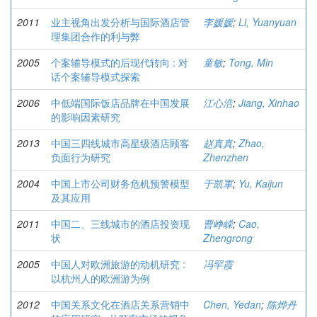
2011
业主视角出发分析与国际酒店管
李媛媛
;
Li, Yuanyuan
理集团合作的利与弊
2005
个案辅导模式的后现代转向 : 对
童敏
;
Tong, Min
话个案辅导模式探索
2006
中低端国际饭店品牌在中国发展
江心浩
;
Jiang, Xinhao
的影响因素研究
2013
中国三四线城市高星级酒店顾客
赵真真
;
Zhao,
负面行为研究
Zhenzhen
2004
中国上市公司财务危机预警模型
于凱軍
;
Yu, Kaijun
及其应用
2011
中国二、三线城市的酒店投资现
曹峥嵘
;
Cao,
状
Zhengrong
2005
中国人对欧洲旅游的动机研究 :
冯罕霞
以杭州人的欧洲游为例
2012
中国关系文化在酒店关系营销中
Chen, Yedan
;
陈烨丹