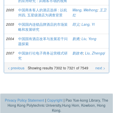
的应用研究 : 从顾客市场的视角
2005
中国商务客人的酒店选择 : 以杭
Wang, Weihong
;
王卫
州四, 五星级酒店为调查背景
红
2005
中国国内连锁品牌酒店的市场策
郎义
;
Lang, Yi
略和发展研究
2004
中国国有酒店改革与发展若干问
劉勇
;
Liu, Yong
题探索
2007
中国旅行社电子商务运营模式研
劉政奇
;
Liu, Zhengqi
究
< previous
Showing results 7302 to 7321 of 7549
next >
Privacy Policy Statement
|
Copyright
|
Pao Yue-kong Library, The
Hong Kong Polytechnic University,Hung Hom, Kowloon, Hong
Kong.