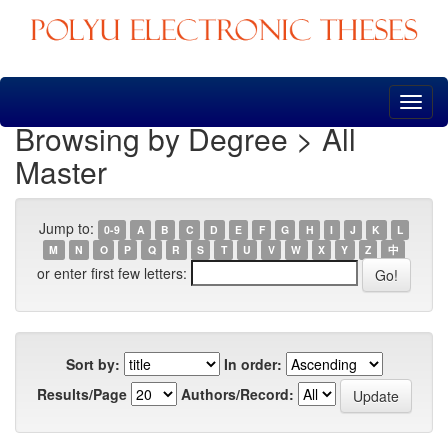
Skip
navigation
Browsing by Degree > All
Master
Jump to:
0-9
A
B
C
D
E
F
G
H
I
J
K
L
M
N
O
P
Q
R
S
T
U
V
W
X
Y
Z
中
or enter first few letters:
Sort by:
In order:
Results/Page
Authors/Record: