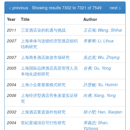
< previous
Showing results 7302 to 7321 of 7549
next >
Year
Title
Author
2011
三亚酒店业的机遇与挑战
王石海
;
Wang, Shihai
2007
上海单体与连锁经济型酒店组织
李黎華
;
Li, Lihua
结构研究
2007
上海商务酒店旅游市场研究
吳志英
;
Wu, Zhiying
2005
上海国际品牌酒店高层管理人员
谷勇
;
Gu, Yong
本地化进程研究
2004
上海小企業發展模式研究
許慧敏
;
Xu, Huimin
2006
上海经济型酒店劳务派遣实证研
向勇
;
Xiang, Yong
究
2002
上海酒店業資源外包研究
韓小堅
;
Han, Xiaojian
2004
世紀星城項目可行性研究
單義忠
;
Shan,
Yizhong