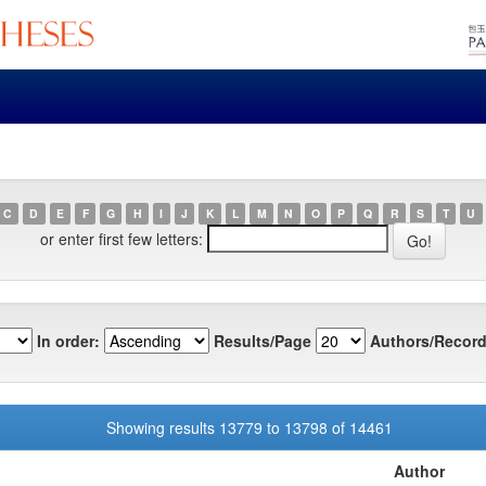
C
D
E
F
G
H
I
J
K
L
M
N
O
P
Q
R
S
T
U
or enter first few letters:
In order:
Results/Page
Authors/Record
Showing results 13779 to 13798 of 14461
Author