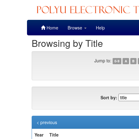
Skip
Home
Browse
Help
navigation
Browsing by Title
Jump to:
0-9
A
B
Sort by:
< previous
Year
Title