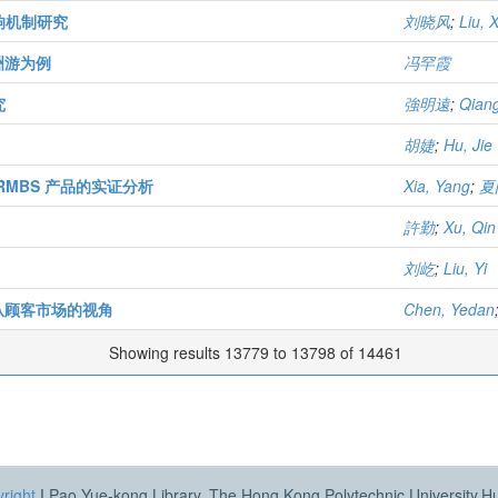
响机制研究
刘晓风
;
Liu, 
洲游为例
冯罕霞
究
強明遠
;
Qian
胡婕
;
Hu, Jie
MBS 产品的实证分析
Xia, Yang
;
夏
許勤
;
Xu, Qin
刘屹
;
Liu, Yi
从顾客市场的视角
Chen, Yedan
Showing results 13779 to 13798 of 14461
right
|
Pao Yue-kong Library, The Hong Kong Polytechnic University,