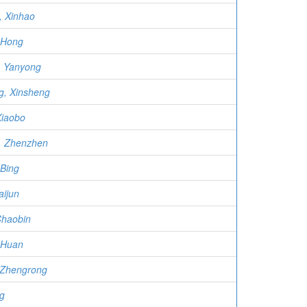
, Xinhao
 Hong
, Yanyong
g, Xinsheng
Xiaobo
, Zhenzhen
Bing
aijun
Chaobin
 Huan
 Zhengrong
g