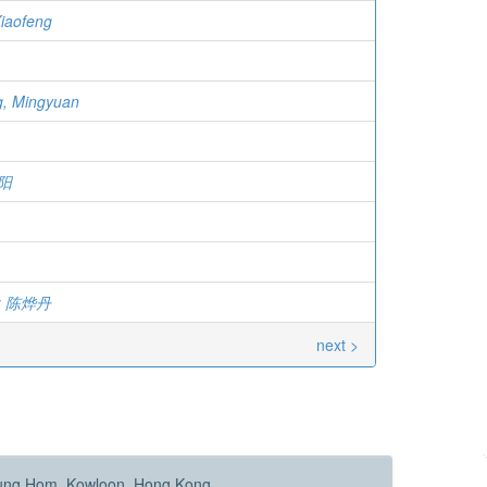
Xiaofeng
g, Mingyuan
阳
;
陈烨丹
next >
Hung Hom, Kowloon, Hong Kong.