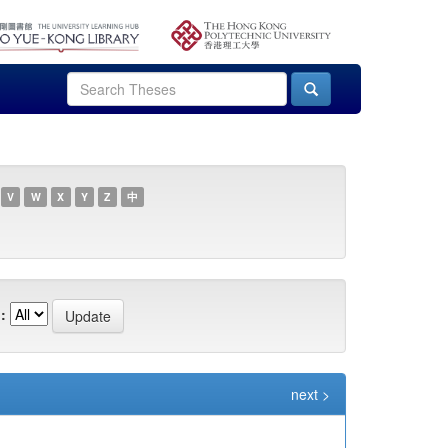
V
W
X
Y
Z
中
:
next >