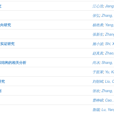
究
江心浩
;
Jiang
张弘
;
Zhang,
意向研究
杨艳勇
;
Yang
張新生
;
Zhan
素实证研究
施小波
;
Shi, 
赵真真
;
Zhao
权结构的相关分析
尚冰
;
Shang, 
于凱軍
;
Yu, K
研究
刘朝斌
;
Liu, 
制
张欢
;
Zhang,
曹峥嵘
;
Cao,
魯陽
;
Lu, Yan